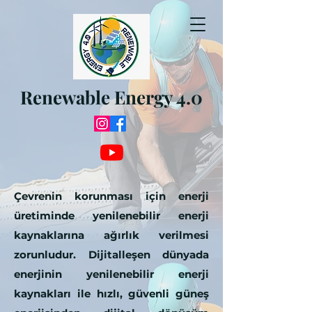
Renewable Energy 4.0
Çevrenin korunması için enerji
üretiminde yenilenebilir enerji
kaynaklarına ağırlık verilmesi
zorunludur. Dijitalleşen dünyada
enerjinin yenilenebilir enerji
kaynakları ile hızlı, güvenli güneş