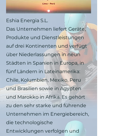
Eshia Energia S.L.
Das Unternehmen liefert Geräte,
Produkte und Dienstleistungen
auf drei Kontinenten und verfügt
über Niederlassungen in neun
Städten in Spanien in Europa, in
fünf Ländern in Lateinamerika:
Chile, Kolumbien, Mexiko, Peru
und Brasilien sowie in Ägypten
und Marokko in Afrika. Es gehört
zu den sehr starke und führende
Unternehmen im Energiebereich,
die technologische
Entwicklungen verfolgen und