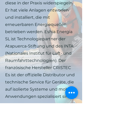
diese in der Praxis widerspiegeln.
Er hat viele Anlagen entworfen
und installiert, die mit
erneuerbaren Energiequellen
betrieben werden. Eshia Energia
SL ist Technologiepartner der
Atapuerca-Stiftung und des INTA
(Nationales Institut für Luft- und
Raumfahrttechnologien). Der
französische Hersteller CRISTEC
Es ist der offizielle Distributor und
technische Service für Geräte, die
auf isolierte Systeme und mobile
Anwendungen spezialisiert sind.
http://www.eshia.es/pag/inicio.ht