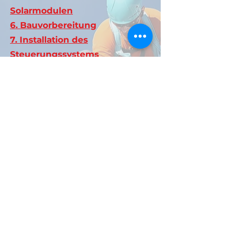
Solarmodulen
6. Bauvorbereitung
7. Installation des
Steuerungssystems
8.Systemerdung
9. Mitarbeitermotivation und
Arbeitsplatzsicherheit in der
Branche